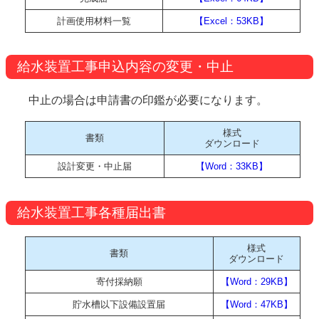
計画使用材料一覧
【Excel：53KB】
給水装置工事申込内容の変更・中止
中止の場合は申請書の印鑑が必要になります。
様式
書類
ダウンロード
設計変更・中止届
【Word：33KB】
給水装置工事各種届出書
様式
書類
ダウンロード
寄付採納願
【Word：29KB】
貯水槽以下設備設置届
【Word：47KB】