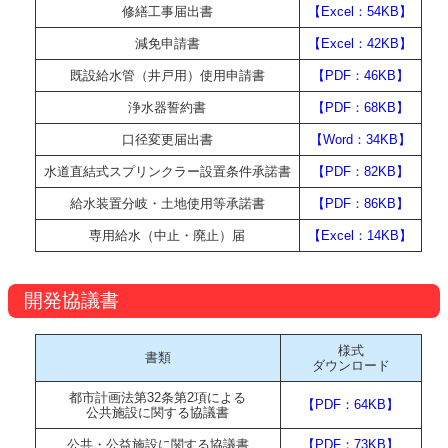
修繕工事届出書
【Excel：54KB】
減免申請書
【Excel：42KB】
既設給水管（井戸用）使用申請書
【PDF：46KB】
浄水器誓約書
【PDF：68KB】
口径変更届出書
【Word：34KB】
水道直結式スプリンクラー設置条件承諾書
【PDF：82KB】
給水装置分岐・土地使用等承諾書
【PDF：86KB】
専用給水（中止・廃止）届
【Excel：14KB】
開発協議書
様式
書類
ダウンロード
都市計画法第32条第2項による
【PDF：64KB】
公共施設に関する協議書
公共・公益施設に関する協議書
【PDF：73KB】