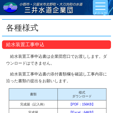
各種様式
給水装置工事申込
給水装置工事申込書は企業団窓口でお渡しします。ダ
ウンロードはできません。
給水装置工事申込書の添付書類欄を確認し工事内容に
沿った書類の提出をお願いします。
様式
書類
ダウンロード
完成届（記入例）
【PDF：156KB】
完成届
【Excel：64KB】